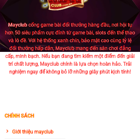
Mayclub
cổng game bài đổi thưởng hàng đầu, nơi hội tụ
hơn 50 siêu phẩm cực đỉnh từ game bài, slots đến thể thao
và lô đề. Với hệ thống xanh chín, bảo mật cao cùng tỷ lệ
đổi thưởng hấp dẫn, Mayclub mang đến sân chơi đẳng
cấp, minh bạch. Nếu bạn đang tìm kiếm một điểm đến giải
trí chất lượng, Mayclub chính là lựa chọn hoàn hảo. Trải
nghiệm ngay để không bỏ lỡ những giây phút kịch tính!
CHÍNH SÁCH
Giới thiệu mayclub