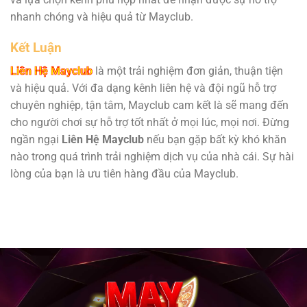
nhanh chóng và hiệu quả từ Mayclub.
Kết Luận
Liên Hệ Mayclub
là một trải nghiệm đơn giản, thuận tiện
và hiệu quả. Với đa dạng kênh liên hệ và đội ngũ hỗ trợ
chuyên nghiệp, tận tâm, Mayclub cam kết là sẽ mang đến
cho người chơi sự hỗ trợ tốt nhất ở mọi lúc, mọi nơi. Đừng
ngần ngại
Liên Hệ Mayclub
nếu bạn gặp bất kỳ khó khăn
nào trong quá trình trải nghiệm dịch vụ của nhà cái. Sự hài
lòng của bạn là ưu tiên hàng đầu của Mayclub.