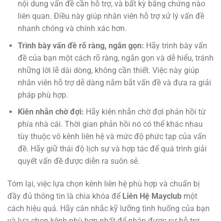
nội dung vấn đề cần hỗ trợ, và bất kỳ bằng chứng nào
liên quan. Điều này giúp nhân viên hỗ trợ xử lý vấn đề
nhanh chóng và chính xác hơn.
Trình bày vấn đề rõ ràng, ngắn gọn:
Hãy trình bày vấn
đề của bạn một cách rõ ràng, ngắn gọn và dễ hiểu, tránh
những lời lẽ dài dòng, không cần thiết. Việc này giúp
nhân viên hỗ trợ dễ dàng nắm bắt vấn đề và đưa ra giải
pháp phù hợp.
Kiên nhẫn chờ đợi:
Hãy kiên nhẫn chờ đợi phản hồi từ
phía nhà cái. Thời gian phản hồi nó có thể khác nhau
tùy thuộc vô kênh liên hệ và mức độ phức tạp của vấn
đề. Hãy giữ thái độ lịch sự và hợp tác để quá trình giải
quyết vấn đề được diễn ra suôn sẻ.
Tóm lại, việc lựa chọn kênh liên hệ phù hợp và chuẩn bị
đầy đủ thông tin là chìa khóa để
Liên Hệ Mayclub
một
cách hiệu quả. Hãy cân nhắc kỹ lưỡng tình huống của bạn
và lựa chọn kênh phù hợp nhất để nhận được sự hỗ trợ