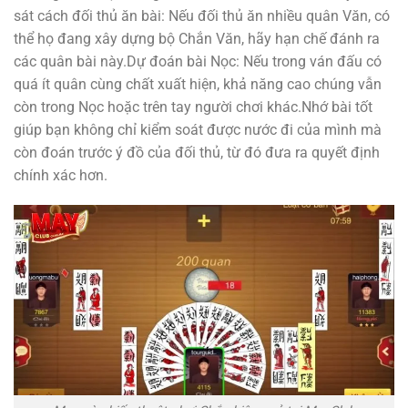
sát cách đối thủ ăn bài: Nếu đối thủ ăn nhiều quân Văn, có
thể họ đang xây dựng bộ Chắn Văn, hãy hạn chế đánh ra
các quân bài này.Dự đoán bài Nọc: Nếu trong ván đấu có
quá ít quân cùng chất xuất hiện, khả năng cao chúng vẫn
còn trong Nọc hoặc trên tay người chơi khác.Nhớ bài tốt
giúp bạn không chỉ kiểm soát được nước đi của mình mà
còn đoán trước ý đồ của đối thủ, từ đó đưa ra quyết định
chính xác hơn.