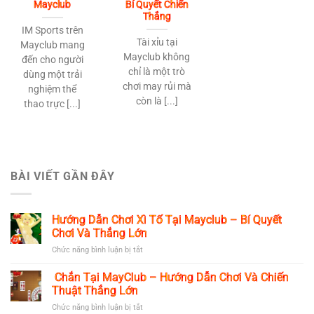
Mayclub
Bí Quyết Chiến
Thắng
IM Sports trên
Tài xỉu tại
Mayclub mang
Mayclub không
đến cho người
chỉ là một trò
dùng một trải
chơi may rủi mà
nghiệm thể
còn là [...]
thao trực [...]
BÀI VIẾT GẦN ĐÂY
Hướng Dẫn Chơi Xì Tố Tại Mayclub – Bí Quyết
Chơi Và Thắng Lớn
Chức năng bình luận bị tắt
ở
Hướng
Dẫn
Chắn Tại MayClub – Hướng Dẫn Chơi Và Chiến
Chơi
Thuật Thắng Lớn
Xì
Chức năng bình luận bị tắt
ở
Tố