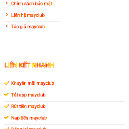
Chính sách bảo mật
Liên hệ mayclub
Tác giả mayclub
LIÊN KẾT NHANH
Khuyến mãi mayclub
Tải app mayclub
Rút tiền mayclub
Nạp tiền mayclub