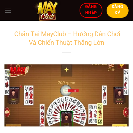
Bỏ
ĐĂNG
ĐĂNG
qua
KÝ
NHẬP
nội
dung
Chắn Tại MayClub – Hướng Dẫn Chơi
Và Chiến Thuật Thắng Lớn