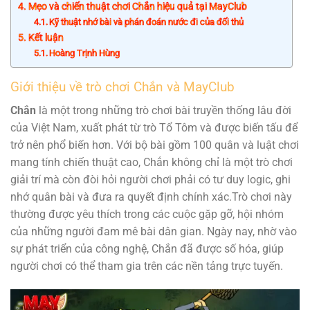
Mẹo và chiến thuật chơi Chắn hiệu quả tại MayClub
Kỹ thuật nhớ bài và phán đoán nước đi của đối thủ
Kết luận
Hoàng Trịnh Hùng
Giới thiệu về trò chơi Chắn và MayClub
Chắn
là một trong những trò chơi bài truyền thống lâu đời
của Việt Nam, xuất phát từ trò Tổ Tôm và được biến tấu để
trở nên phổ biến hơn. Với bộ bài gồm 100 quân và luật chơi
mang tính chiến thuật cao, Chắn không chỉ là một trò chơi
giải trí mà còn đòi hỏi người chơi phải có tư duy logic, ghi
nhớ quân bài và đưa ra quyết định chính xác.Trò chơi này
thường được yêu thích trong các cuộc gặp gỡ, hội nhóm
của những người đam mê bài dân gian. Ngày nay, nhờ vào
sự phát triển của công nghệ, Chắn đã được số hóa, giúp
người chơi có thể tham gia trên các nền tảng trực tuyến.