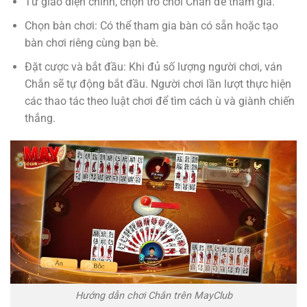
Từ giao diện chính, chọn trò chơi Chắn để tham gia.
Chọn bàn chơi: Có thể tham gia bàn có sẵn hoặc tạo
bàn chơi riêng cùng bạn bè.
Đặt cược và bắt đầu: Khi đủ số lượng người chơi, ván
Chắn sẽ tự động bắt đầu. Người chơi lần lượt thực hiện
các thao tác theo luật chơi để tìm cách ù và giành chiến
thắng.
Hướng dẫn chơi Chắn trên MayClub