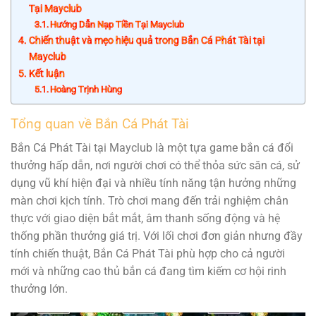
Tại Mayclub
Hướng Dẫn Nạp Tiền Tại Mayclub
Chiến thuật và mẹo hiệu quả trong Bắn Cá Phát Tài tại
Mayclub
Kết luận
Hoàng Trịnh Hùng
Tổng quan về Bắn Cá Phát Tài
Bắn Cá Phát Tài tại Mayclub là một tựa game bắn cá đổi
thưởng hấp dẫn, nơi người chơi có thể thỏa sức săn cá, sử
dụng vũ khí hiện đại và nhiều tính năng tận hưởng những
màn chơi kịch tính. Trò chơi mang đến trải nghiệm chân
thực với giao diện bắt mắt, âm thanh sống động và hệ
thống phần thưởng giá trị. Với lối chơi đơn giản nhưng đầy
tính chiến thuật, Bắn Cá Phát Tài phù hợp cho cả người
mới và những cao thủ bắn cá đang tìm kiếm cơ hội rinh
thưởng lớn.