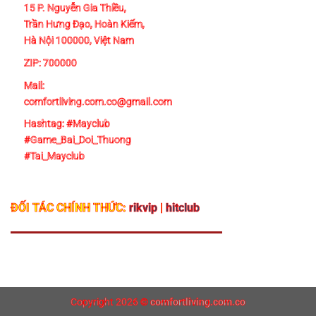
15 P. Nguyễn Gia Thiều,
Trần Hưng Đạo, Hoàn Kiếm,
Hà Nội 100000, Việt Nam
ZIP: 700000
Mail:
comfortliving.com.co@gmail.com
Hashtag: #Mayclub
#Game_Bai_Doi_Thuong
#Tai_Mayclub
ĐỐI TÁC CHÍNH THỨC:
rikvip
|
hitclub
Copyright 2026 ©
comfortliving.com.co