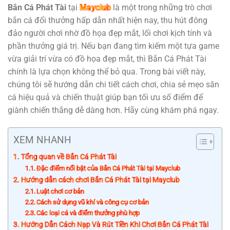
Bắn Cá Phát Tài
tại
Mayclub
là một trong những trò chơi
bắn cá đổi thưởng hấp dẫn nhất hiện nay, thu hút đông
đảo người chơi nhờ đồ họa đẹp mắt, lối chơi kịch tính và
phần thưởng giá trị. Nếu bạn đang tìm kiếm một tựa game
vừa giải trí vừa có đồ họa đẹp mắt, thì Bắn Cá Phát Tài
chính là lựa chọn không thể bỏ qua. Trong bài viết này,
chúng tôi sẽ hướng dẫn chi tiết cách chơi, chia sẻ mẹo săn
cá hiệu quả và chiến thuật giúp bạn tối ưu số điểm để
giành chiến thắng dễ dàng hơn. Hãy cùng khám phá ngay.
XEM NHANH
Tổng quan về Bắn Cá Phát Tài
Đặc điểm nổi bật của Bắn Cá Phát Tài tại Mayclub
Hướng dẫn cách chơi Bắn Cá Phát Tài tại Mayclub
Luật chơi cơ bản
Cách sử dụng vũ khí và công cụ cơ bản
Các loại cá và điểm thưởng phù hợp
Hướng Dẫn Cách Nạp Và Rút Tiền Khi Chơi Bắn Cá Phát Tài