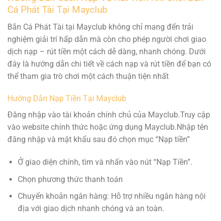
Cá Phát Tài Tại Mayclub
Bắn Cá Phát Tài tại Mayclub không chỉ mang đến trải
nghiệm giải trí hấp dẫn mà còn cho phép người chơi giao
dịch nạp – rút tiền một cách dễ dàng, nhanh chóng. Dưới
đây là hướng dẫn chi tiết về cách nạp và rút tiền để bạn có
thể tham gia trò chơi một cách thuận tiện nhất
Hướng Dẫn Nạp Tiền Tại Mayclub
Đăng nhập vào tài khoản chính chủ của Mayclub.Truy cập
vào website chính thức hoặc ứng dụng Mayclub.Nhập tên
đăng nhập và mật khẩu sau đó chọn mục “Nạp tiền”
Ở giao diện chính, tìm và nhấn vào nút “Nạp Tiền”.
Chọn phương thức thanh toán
Chuyển khoản ngân hàng: Hỗ trợ nhiều ngân hàng nội
địa với giao dịch nhanh chóng và an toàn.