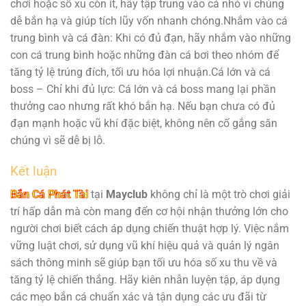
chơi hoặc số xu còn ít, hãy tập trung vào cá nhỏ vì chúng
dễ bắn hạ và giúp tích lũy vốn nhanh chóng.Nhắm vào cá
trung bình và cá đàn: Khi có đủ đạn, hãy nhắm vào những
con cá trung bình hoặc những đàn cá bơi theo nhóm để
tăng tỷ lệ trúng đích, tối ưu hóa lợi nhuận.Cá lớn và cá
boss – Chỉ khi đủ lực: Cá lớn và cá boss mang lại phần
thưởng cao nhưng rất khó bắn hạ. Nếu bạn chưa có đủ
đạn mạnh hoặc vũ khí đặc biệt, không nên cố gắng săn
chúng vì sẽ dễ bị lỗ.
Kết luận
Bắn Cá Phát Tài
tại
Mayclub
không chỉ là một trò chơi giải
trí hấp dẫn mà còn mang đến cơ hội nhận thưởng lớn cho
người chơi biết cách áp dụng chiến thuật hợp lý. Việc nắm
vững luật chơi, sử dụng vũ khí hiệu quả và quản lý ngân
sách thông minh sẽ giúp bạn tối ưu hóa số xu thu về và
tăng tỷ lệ chiến thắng. Hãy kiên nhẫn luyện tập, áp dụng
các mẹo bắn cá chuẩn xác và tận dụng các ưu đãi từ