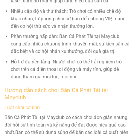
laser, bom nổ mạnh giúp tăng hiệu quả săn cá.
Nhiều cấp độ và thử thách: Trò chơi có nhiều chế độ
khác nhau, từ phòng chơi cơ bản đến phòng VIP, mang
đến cơ hội thử sức và nhận thưởng lớn.
Phần thưởng hấp dẫn: Bắn Cá Phát Tài tại Mayclub
cung cấp nhiều chương trình khuyến mãi, sự kiện săn cá
đặc biệt và cơ hội nhận xu thưởng, đổi quà giá trị.
Hỗ trợ đa nền tảng: Người chơi có thể trải nghiệm trò
chơi trên cả điện thoại di động và máy tính, giúp dễ
dàng tham gia mọi lúc, mọi nơi.
Hướng dẫn cách chơi Bắn Cá Phát Tài tại
Mayclub
Luật chơi cơ bản
Bắn Cá Phát Tài tại Mayclub có cách chơi đơn giản nhưng
đòi hỏi sự tính toán và kỹ năng để đạt được hiệu quả cao
nhất.Bạn có thể sử dụng súng để bắn các loài cá xuất hiện