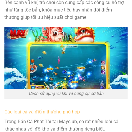
Bên cạnh vũ khí, trò chơi còn cung cấp các công cụ hỗ trợ
như tăng tốc bắn, khóa mục tiêu hay nhân đôi điểm
thưởng giúp tối ưu hiệu suất chơi game.
Cách sử dụng vũ khí và công cụ cơ bản
Các loại cá và điểm thưởng phù hợp
Trong Bắn Cá Phát Tài tại Mayclub, có rất nhiều loài cá
khác nhau với độ khó và điểm thưởng riêng biệt.