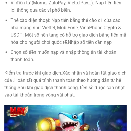
Ví điện tử (Momo, ZaloPay, ViettelPay…): Nạp tiền tiện
lợi thông qua các ví phổ biến.
Thẻ cào điện thoại: Nạp tiền bằng thẻ cào di của các
nhà mạng như Viettel, MobiFone, VinaPhone.Crypto &
USDT: Một số nền tảng có hỗ trợ giao dịch bằng tiền mã
hóa cho người chơi quốc tế.Nhập số tiền cần nạp
Chọn số tiền muốn nạp và nhập thông tin tài khoản
thanh toán.
Kiểm tra trước khi giao dịch.Xác nhận và hoàn tất giao dịch
của .Hoàn tất quá trình thanh toán theo hướng dẫn từ hệ
thống.Sau khi giao dịch thành công, tiền sẽ được cập nhật
vào tài khoản trong vòng vài phút.