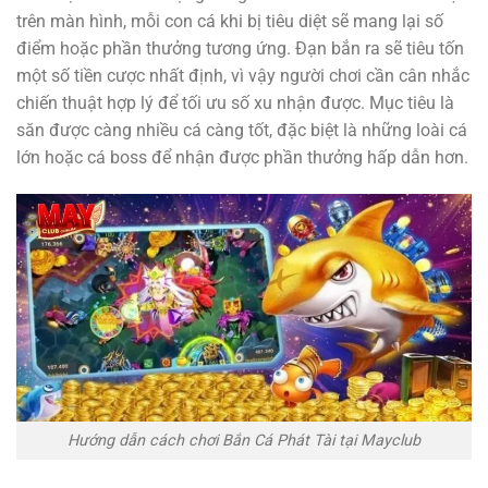
trên màn hình, mỗi con cá khi bị tiêu diệt sẽ mang lại số
điểm hoặc phần thưởng tương ứng. Đạn bắn ra sẽ tiêu tốn
một số tiền cược nhất định, vì vậy người chơi cần cân nhắc
chiến thuật hợp lý để tối ưu số xu nhận được. Mục tiêu là
săn được càng nhiều cá càng tốt, đặc biệt là những loài cá
lớn hoặc cá boss để nhận được phần thưởng hấp dẫn hơn.
Hướng dẫn cách chơi Bắn Cá Phát Tài tại Mayclub