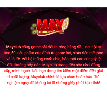
Roulette
Tại
Mayclub
Chi
Tiết
Cho
Người
Mới
Mayclub
cổng game bài đổi thưởng hàng đầu, nơi hội tụ
hơn 50 siêu phẩm cực đỉnh từ game bài, slots đến thể thao
và lô đề. Với hệ thống xanh chín, bảo mật cao cùng tỷ lệ
đổi thưởng hấp dẫn, Mayclub mang đến sân chơi đẳng
cấp, minh bạch. Nếu bạn đang tìm kiếm một điểm đến giải
trí chất lượng, Mayclub chính là lựa chọn hoàn hảo. Trải
nghiệm ngay để không bỏ lỡ những giây phút kịch tính!