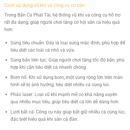
Cách sử dụng vũ khí và công cụ cơ bản
Trong Bắn Cá Phát Tài, hệ thống vũ khí và công cụ hỗ trợ
rất đa dạng, giúp người chơi tăng cơ hội săn cá hiệu quả
hơn:
Súng tiêu chuẩn: Đây là loại súng mặc định, phù hợp để
tiêu diệt các loài cá nhỏ và vừa.
Súng bắn liên tục: Giúp người chơi tăng tốc độ bắn, phù
hợp khi cần tiêu diệt cá nhanh chóng.
Bom nổ: Khi sử dụng bom, một vùng rộng lớn trên màn
hình sẽ bị ảnh hưởng, tiêu diệt nhiều cá cùng lúc.
Pháo laser: Loại vũ khí mạnh mẽ có khả năng xuyên
qua nhiều mục tiêu, giúp tiêu diệt cá lớn dễ dàng hơn.
Lưới bắt cá: Công cụ này giúp bắt giữ nhiều cá cùng lúc,
đặc biệt hiệu quả khi săn cá đàn.