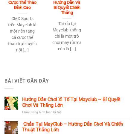
Cược Thể Thao
Hướng Dẫn Và
Đỉnh Cao
Bí Quyết Chiến
Thắng
CMD Sports
Tài xỉu tại
trên Mayclub là
Mayclub không
một nền tảng
chỉ là một trò
cá cược thể
chơi may rủi mà
thao trực tuyến
còn là [...]
nổi [...]
BÀI VIẾT GẦN ĐÂY
Hướng Dẫn Chơi Xì Tố Tại Mayclub – Bí Quyết
Chơi Và Thắng Lớn
Chức năng bình luận bị tắt
ở
Hướng
Dẫn
Chắn Tại MayClub – Hướng Dẫn Chơi Và Chiến
Chơi
Thuật Thắng Lớn
Xì