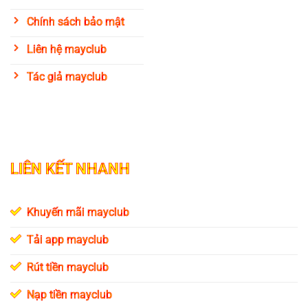
Chính sách bảo mật
Liên hệ mayclub
Tác giả mayclub
LIÊN KẾT NHANH
Khuyến mãi mayclub
Tải app mayclub
Rút tiền mayclub
Nạp tiền mayclub