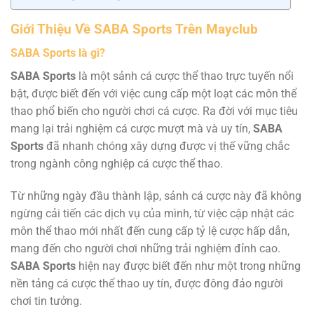
Giới Thiệu Về SABA Sports Trên Mayclub
SABA Sports là gì?
SABA Sports
là một sảnh cá cược thể thao trực tuyến nổi
bật, được biết đến với việc cung cấp một loạt các môn thể
thao phổ biến cho người chơi cá cược. Ra đời với mục tiêu
mang lại trải nghiệm cá cược mượt mà và uy tín,
SABA
Sports
đã nhanh chóng xây dựng được vị thế vững chắc
trong ngành công nghiệp cá cược thể thao.
Từ những ngày đầu thành lập, sảnh cá cược này đã không
ngừng cải tiến các dịch vụ của mình, từ việc cập nhật các
môn thể thao mới nhất đến cung cấp tỷ lệ cược hấp dẫn,
mang đến cho người chơi những trải nghiệm đỉnh cao.
SABA Sports
hiện nay được biết đến như một trong những
nền tảng cá cược thể thao uy tín, được đông đảo người
chơi tin tưởng.