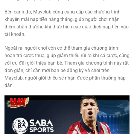
Bên cạnh đó, Mayclub cũng cung cấp các chương trình
khuyến mãi nạp tiền hàng tháng, giúp người chơi nhận
thêm phần thưởng khi thực hiện các giao dịch nạp tiền vào
tài khoản.
Ngoài ra, người chơi còn có thể tham gia chương trình
hoàn trả cược thua, giúp giảm thiểu rủi ro khi cá cược, cùng
với ưu đãi giới thiệu bạn bè. Tham gia chương trình này rất
đơn giản, chỉ cần mời bạn bè đăng ký và chơi trên
Mayclub, người giới thiệu sẽ nhận được phần thưởng hấp
dẫn.