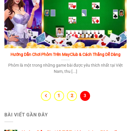
Hướng Dẫn Chơi Phỏm Trên MayClub & Cách Thắng Dễ Dàng
Phỏm là một trong những game bài được yêu thích nhất tại Việt
Nam, thu [...]
1
2
3
BÀI VIẾT GẦN ĐÂY