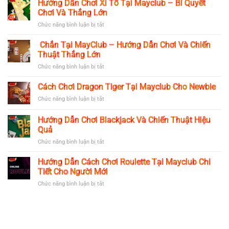
Hướng Dẫn Chơi Xì Tố Tại Mayclub – Bí Quyết
Chơi Và Thắng Lớn
Chức năng bình luận bị tắt
ở
Hướng
Dẫn
Chắn Tại MayClub – Hướng Dẫn Chơi Và Chiến
Chơi
Thuật Thắng Lớn
Xì
Chức năng bình luận bị tắt
ở
Tố
Chắn
Tại
Tại
Cách Chơi Dragon Tiger Tại Mayclub Cho Newbie
Mayclub
MayClub
–
Chức năng bình luận bị tắt
ở
–
Bí
Cách
Hướng
Quyết
Chơi
Hướng Dẫn Chơi Blackjack Và Chiến Thuật Hiệu
Dẫn
Chơi
Dragon
Chơi
Quả
Và
Tiger
Và
Thắng
Chức năng bình luận bị tắt
ở
Tại
Chiến
Lớn
Hướng
Mayclub
Thuật
Dẫn
Cho
Hướng Dẫn Cách Chơi Roulette Tại Mayclub Chi
Thắng
Chơi
Newbie
Tiết Cho Người Mới
Lớn
Blackjack
Chức năng bình luận bị tắt
ở
Và
Hướng
Chiến
Dẫn
Thuật
Cách
Hiệu
Chơi
Quả
Roulette