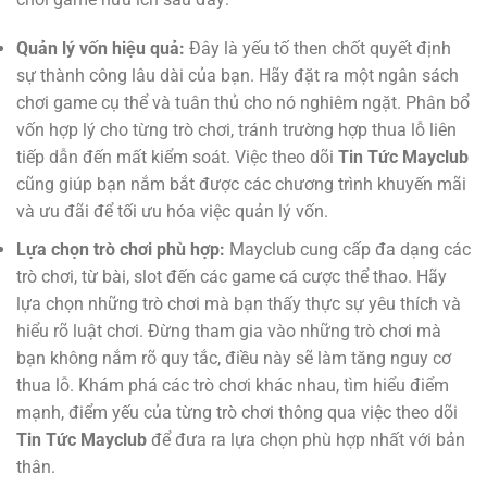
Quản lý vốn hiệu quả:
Đây là yếu tố then chốt quyết định
sự thành công lâu dài của bạn. Hãy đặt ra một ngân sách
chơi game cụ thể và tuân thủ cho nó nghiêm ngặt. Phân bổ
vốn hợp lý cho từng trò chơi, tránh trường hợp thua lỗ liên
tiếp dẫn đến mất kiểm soát. Việc theo dõi
Tin Tức Mayclub
cũng giúp bạn nắm bắt được các chương trình khuyến mãi
và ưu đãi để tối ưu hóa việc quản lý vốn.
Lựa chọn trò chơi phù hợp:
Mayclub cung cấp đa dạng các
trò chơi, từ bài, slot đến các game cá cược thể thao. Hãy
lựa chọn những trò chơi mà bạn thấy thực sự yêu thích và
hiểu rõ luật chơi. Đừng tham gia vào những trò chơi mà
bạn không nắm rõ quy tắc, điều này sẽ làm tăng nguy cơ
thua lỗ. Khám phá các trò chơi khác nhau, tìm hiểu điểm
mạnh, điểm yếu của từng trò chơi thông qua việc theo dõi
Tin Tức Mayclub
để đưa ra lựa chọn phù hợp nhất với bản
thân.