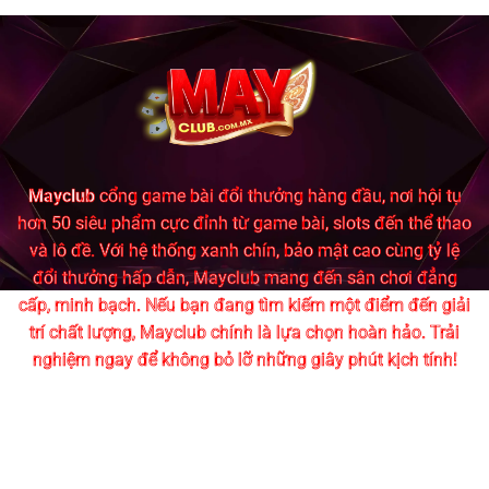
Tại
Mayclub
Chi
Tiết
Cho
Người
Mới
Mayclub
cổng game bài đổi thưởng hàng đầu, nơi hội tụ
hơn 50 siêu phẩm cực đỉnh từ game bài, slots đến thể thao
và lô đề. Với hệ thống xanh chín, bảo mật cao cùng tỷ lệ
đổi thưởng hấp dẫn, Mayclub mang đến sân chơi đẳng
cấp, minh bạch. Nếu bạn đang tìm kiếm một điểm đến giải
trí chất lượng, Mayclub chính là lựa chọn hoàn hảo. Trải
nghiệm ngay để không bỏ lỡ những giây phút kịch tính!