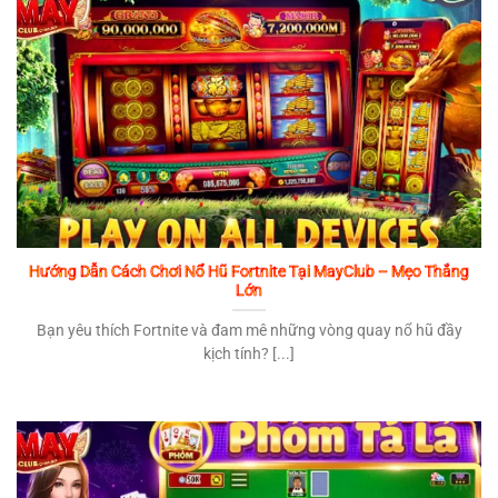
Hướng Dẫn Cách Chơi Nổ Hũ Fortnite Tại MayClub – Mẹo Thắng
Lớn
Bạn yêu thích Fortnite và đam mê những vòng quay nổ hũ đầy
kịch tính? [...]