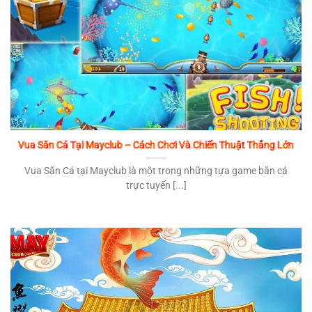
Vua Săn Cá Tại Mayclub – Cách Chơi Và Chiến Thuật Thắng Lớn
Vua Săn Cá tại Mayclub là một trong những tựa game bắn cá
trực tuyến [...]