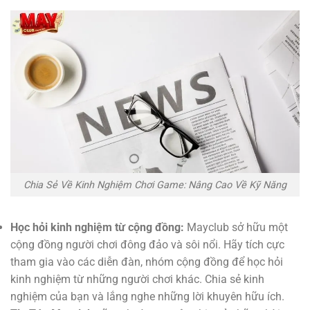
Chia Sẻ Về Kinh Nghiệm Chơi Game: Nâng Cao Về Kỹ Năng
Học hỏi kinh nghiệm từ cộng đồng:
Mayclub sở hữu một
cộng đồng người chơi đông đảo và sôi nổi. Hãy tích cực
tham gia vào các diễn đàn, nhóm cộng đồng để học hỏi
kinh nghiệm từ những người chơi khác. Chia sẻ kinh
nghiệm của bạn và lắng nghe những lời khuyên hữu ích.