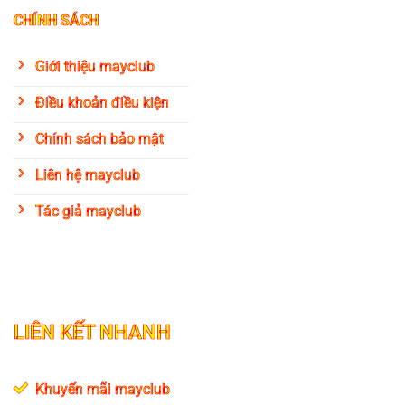
CHÍNH SÁCH
Giới thiệu mayclub
Điều khoản điều kiện
Chính sách bảo mật
Liên hệ mayclub
Tác giả mayclub
LIÊN KẾT NHANH
Khuyến mãi mayclub