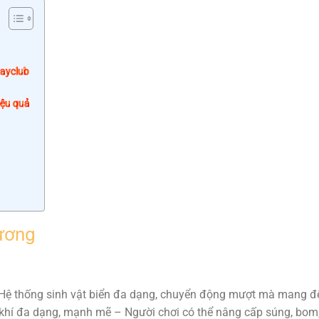
Mayclub
iệu quả
Dương
Hệ thống sinh vật biển đa dạng, chuyển động mượt mà mang đ
 khí đa dạng, mạnh mẽ – Người chơi có thể nâng cấp súng, bom