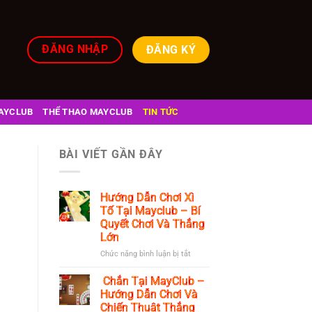
ĐĂNG NHẬP
ĐĂNG KÝ
AYCLUB
THỂ THAO MAYCLUB
TIN TỨC
BÀI VIẾT GẦN ĐÂY
Hướng Dẫn Chơi Xì
Tố Tại Mayclub – Bí
Quyết Chơi Và Thắng
Lớn
Chức năng bình luận bị tắt
ở
Hướng
Dẫn
Chắn Tại MayClub –
Chơi
Hướng Dẫn Chơi Và
Xì
Chiến Thuật Thắng