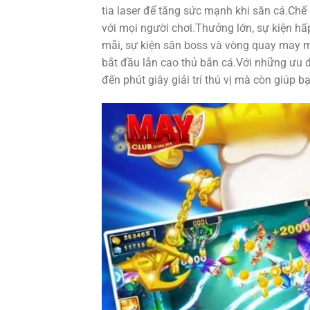
tia laser để tăng sức mạnh khi săn cá.Chế
với mọi người chơi.Thưởng lớn, sự kiện h
mãi, sự kiện săn boss và vòng quay may m
bắt đầu lẫn cao thủ bắn cá.Với những ưu 
đến phút giây giải trí thú vị mà còn giúp 