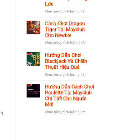
Tố
Lớn
Tại
Mayclub
Chức năng bình luận bị tắt
ở
–
Chắn
Bí
Tại
Cách Chơi Dragon
Quyết
MayClub
Tiger Tại Mayclub
Chơi
–
Cho Newbie
Và
Hướng
Chức năng bình luận bị tắt
Thắng
ở
Dẫn
Lớn
Cách
Chơi
Chơi
Và
Hướng Dẫn Chơi
Dragon
Chiến
Blackjack Và Chiến
Tiger
Thuật
Thuật Hiệu Quả
Tại
Thắng
Chức năng bình luận bị tắt
ở
Mayclub
Lớn
Hướng
Cho
Dẫn
Newbie
Hướng Dẫn Cách Chơi
Chơi
Roulette Tại Mayclub
Blackjack
Chi Tiết Cho Người
Và
Mới
Chiến
Thuật
Chức năng bình luận bị tắt
ở
ch
Hiệu
Hướng
Quả
Dẫn
Cách
Chơi
Roulette