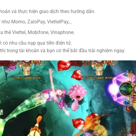
hoản và thực hiện giao dịch theo hướng dẫn.
 tử như Momo, ZaloPay, ViettelPay,…
a thẻ Viettel, Mobifone, Vinaphone.
 có nhu cầu nạp qua tiền điện tử.
thị trong tài khoản và bạn có thể bắt đầu trải nghiệm ngay.