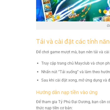
Gi
Tải và cài đặt các tính n
Để chơi game mượt mà, bạn nên tải và cài
Truy cập trang chủ Mayclub và chọn ph
Nhấn nút “Tải xuống” và làm theo hướn
Sau khi cài đặt xong, mở ứng dụng và đ
Hướng dẫn nạp tiền vào ứng
Để tham gia Tỷ Phú Đại Dương, bạn cần có
thức nạp tiền cơ bản: